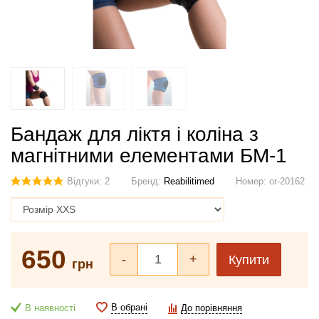
Бандаж для ліктя і коліна з
магнітними елементами БМ-1
Відгуки: 2
Бренд:
Reabilitimed
Номер:
or-20162
650
-
+
Купити
грн
В обрані
В наявності
До порівняння