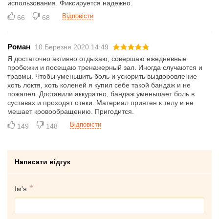
использования. Фиксируется надежно.
Відповісти
66
68
Роман
10 Березня 2020 14:49
Я достаточно активно отдыхаю, совершаю ежедневные
пробежки и посещаю тренажерный зал. Иногда случаются и
травмы. Чтобы уменьшить боль и ускорить выздоровление
хоть локтя, хоть коленей я купил себе такой бандаж и не
пожалел. Доставили аккуратно, бандаж уменьшает боль в
суставах и проходят отеки. Материал приятен к телу и не
мешает кровообращению. Пригодится.
Відповісти
149
148
Написати відгук
Ім'я