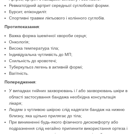
Ревматоїдний артрит середньої суглобової форми.
Бурсит, епікондиліт.
Спортивні травми ліктьового і колінного суглобів.
Протипоказання
:
Важка форма ішемічної хвороби серця;
Онкологія;
Висока температура тіла;
Індивідуальна чутливість до МП;
Схильність до кровотечі;
Туберкульоз легень в активній формі;
Вагітність.
Попередження
:
У випадках гнійних захворювань і / або захворювань шкіри в
області застосування бандажа необхідна консультація
лікаря;
Людям з чутливою шкірою слід надягати бандаж на нижню
білизну, яка щільно прилягає до тіла;
При виникненні будь-якого фізичного дискомфорту або
подразнення слід негайно припинити використання ортеза і