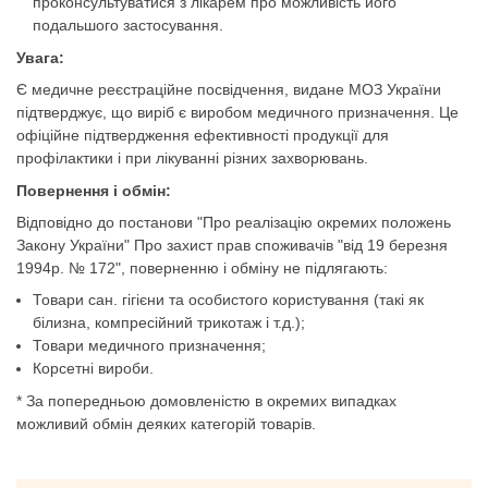
проконсультуватися з лікарем про можливість його
подальшого застосування.
Увага:
Є медичне реєстраційне посвідчення, видане МОЗ України
підтверджує, що виріб є виробом медичного призначення. Це
офіційне підтвердження ефективності продукції для
профілактики і при лікуванні різних захворювань.
Повернення і обмін:
Відповідно до постанови "Про реалiзацiю окремих положень
Закону України" Про захист прав споживачiв "вiд 19 березня
1994р. № 172", поверненню і обміну не підлягають:
Товари сан. гігієни та особистого користування (такі як
білизна, компресійний трикотаж і т.д.);
Товари медичного призначення;
Корсетні вироби.
* За попередньою домовленістю в окремих випадках
можливий обмін деяких категорій товарів.