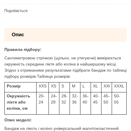
Подобається
Опис
Правила підбору:
Сантиметровою стрічкою (щільно, не утягуючи) вимірюється
окружність середини ліктя або коліна в найширшому місці.
Згідно з отриманими результатами підібрати бандаж по таблиці
підбору розмірів.Таблиця розмірів:
Розмір
XXS
XS
S
M
L
XL
XXl
XXXL
Окружність
20-
24-
28-
32-
36-
40-
45-
50-
ліктя або
24
28
32
36
40
45
50
55
коліна, см
Опис моделі:
Бандаж на лікоть і коліно універсальний магнітоеластичний