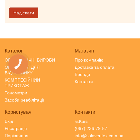
Надіслати
Каталог
Магазин
ОРТОПЕДИЧНІ ВИРОБИ
Про компанію
ОРТОПЕДІЯ ДЛЯ
Доставка та оплата
ВІДПОЧИНКУ
Бренди
КОМПРЕСІЙНИЙ
Контакти
ТРИКОТАЖ
Тонометри
Засоби реабілітації
Користувач
Контакти
Вхід
м.Київ
Реєстрація
(067) 236-79-57
Порівняння
info@soloventex.com.ua