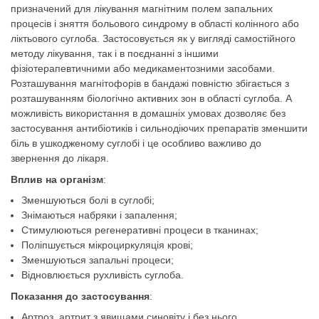
призначений для лікування магнітним полем запальних
процесів і зняття больового синдрому в області колінного або
ліктьового суглоба. Застосовується як у вигляді самостійного
методу лікування, так і в поєднанні з іншими
фізіотерапевтичними або медикаментозними засобами.
Розташування магнітофорів в бандажі повністю збігається з
розташуванням біологічно активних зон в області суглоба. А
можливість використання в домашніх умовах дозволяє без
застосування антибіотиків і сильнодіючих препаратів зменшити
біль в ушкодженому суглобі і це особливо важливо до
звернення до лікаря.
Вплив на організм
:
Зменшуються болі в суглобі;
Знімаються набряки і запалення;
Стимулюються регенеративні процеси в тканинах;
Поліпшується мікроциркуляція крові;
Зменшуються запальні процеси;
Відновлюється рухливість суглоба.
Показання до застосування
:
Артроз, артрит з явищами синовіту і без нього.