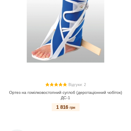
Відгуки: 2
Ортез на гомілковостопний суглоб (деротаціонний чобіток)
ДС-1
1 816
грн