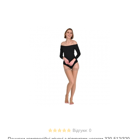
Відгуки: 0
Панчохи компресійні жіночі з відкритим носком 320-512/320-