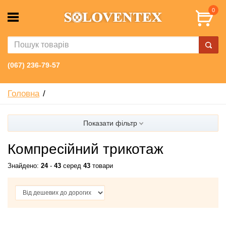
0
(067) 236-79-57
Головна
Показати фільтр
Компресійний трикотаж
Знайдено:
24
-
43
серед
43
товари