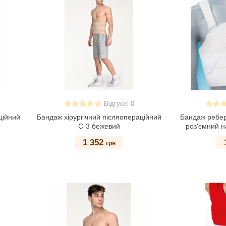
Відгуки: 0
ційний
Бандаж хірургічний післяопераційний
Бандаж ребер
С-3 бежевий
роз'ємний н
1 352
грн