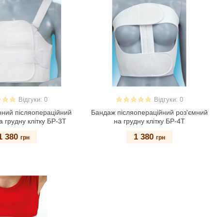
Відгуки: 0
Відгуки: 0
ний післяопераційний
Бандаж післяопераційний роз'ємний
а грудну клітку БР-3Т
на грудну клітку БР-4Т
1 380
1 380
грн
грн