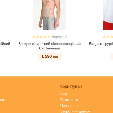
Відгуки: 0
ційний
Бандаж хірургічний післяопераційний
Бандаж хірург
С-4 бежевий
1 590
грн
Користувач
Вхід
плата
Реєстрація
Порівняння
Зворотний дзвінок