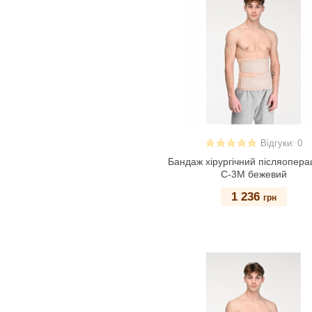
Відгуки: 0
Бандаж хірургічний післяопера
С-3М бежевий
1 236
грн