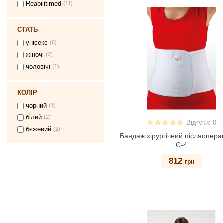
Reabilitimed
(11)
СТАТЬ
унісекс
(6)
жіночі
(2)
чоловічі
(1)
КОЛІР
чорний
(1)
білий
(2)
Відгуки: 0
бєжевий
(2)
Бандаж хірургічний післяопера
С-4
812
грн