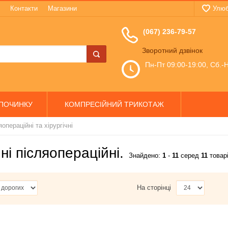
Контакти
Магазини
Улюб
(067) 236-79-57
Зворотний дзвінок
Пн-Пт 09:00-19:00, Сб.-Н
ДПОЧИНКУ
КОМПРЕСІЙНИЙ ТРИКОТАЖ
яопераційні та хірургічні
ні післяопераційні.
Знайдено:
1
-
11
серед
11
товар
На сторінці