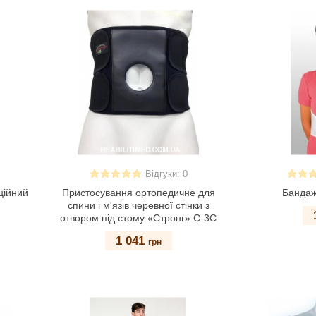
Відгуки: 0
ційний
Пристосування ортопедичне для
Бандаж
спини і м'язів черевної стінки з
отвором під стому «Стронг» С-3С
1 041
грн