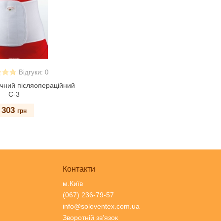
Відгуки: 0
ічний післяопераційний
С-3
303
грн
Контакти
м.Київ
(067) 236-79-57
info@soloventex.com.ua
Зворотній зв'язок