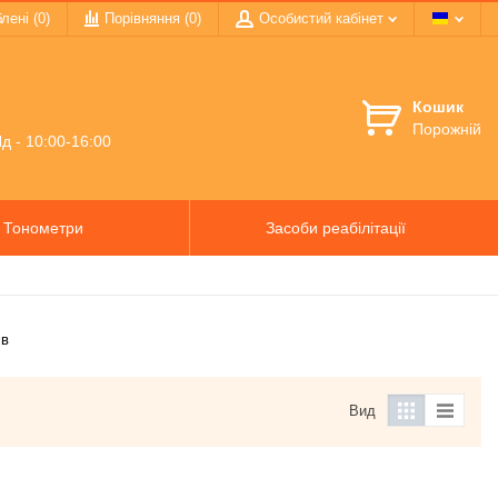
лені (0)
Порівняння (
0
)
Особистий кабінет
Кошик
Порожній
д - 10:00-16:00
Тонометри
Засоби реабілітації
ів
Вид