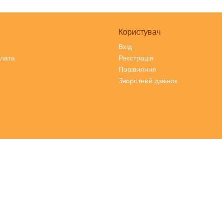
Користувач
Вхід
плата
Реєстрація
Порівняння
Зворотний дзвінок