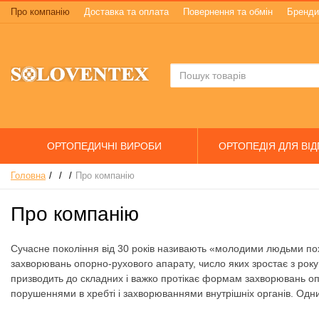
Про компанію
Доставка та оплата
Повернення та обмін
Бренди
ОРТОПЕДИЧНІ ВИРОБИ
ОРТОПЕДІЯ ДЛЯ ВІ
Головна
Про компанію
Про компанію
Сучасне покоління від 30 років називають «молодими людьми похи
захворювань опорно-рухового апарату, число яких зростає з року
призводить до складних і важко протікає формам захворювань оп
порушеннями в хребті і захворюваннями внутрішніх органів. Одн