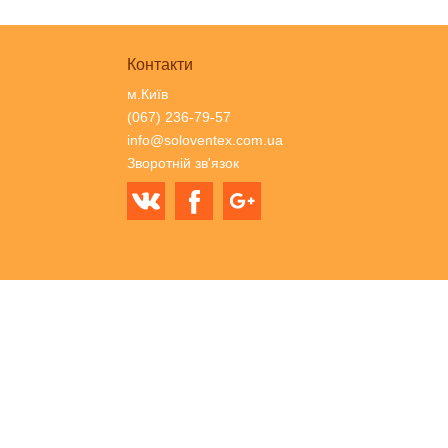
Контакти
м.Київ
(067) 236-79-57
info@soloventex.com.ua
Зворотній зв'язок