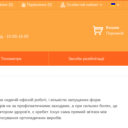
лені (0)
Порівняння (
0
)
Особистий кабінет
Кошик
Порожній
д - 10:00-16:00
Тонометри
Засоби реабілітації
и сидячій офісній роботі, і кількістю запущених форм
арів не за профілактичними заходами, а при сильних болях, це
ром здоров'я, є хребет. Існує сама прямий зв'язок між
стосування ортопедичних виробів.