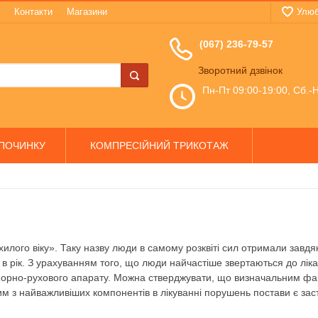
Контакти
Магазини
Улюб
(067) 236-79-57
Зворотний дзвінок
Пн-Пт 09:00-19:00, Сб.-Н
ДПОЧИНКУ
КОМПРЕСІЙНИЙ ТРИКОТАЖ
лого віку». Таку назву люди в самому розквіті сил отримали завдяк
 в рік. З урахуванням того, що люди найчастіше звертаються до лік
орно-рухового апарату. Можна стверджувати, що визначальним факто
им з найважливіших компонентів в лікуванні порушень постави є за