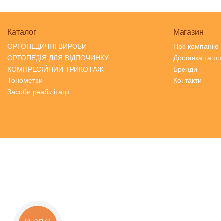
Каталог
Магазин
ОРТОПЕДИЧНІ ВИРОБИ
Про компанію
ОРТОПЕДІЯ ДЛЯ ВІДПОЧИНКУ
Доставка та о
КОМПРЕСІЙНИЙ ТРИКОТАЖ
Бренди
Тонометри
Контакти
Засоби реабілітації
GoodBags
интернет-
магазин
брендовых
рюкзаков
https://goodbags.kiev.ua/