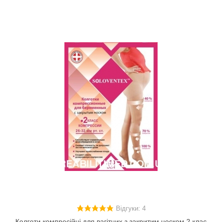
Відгуки: 4
Колготи компресійні для вагітних,з закритим носком,2 клас