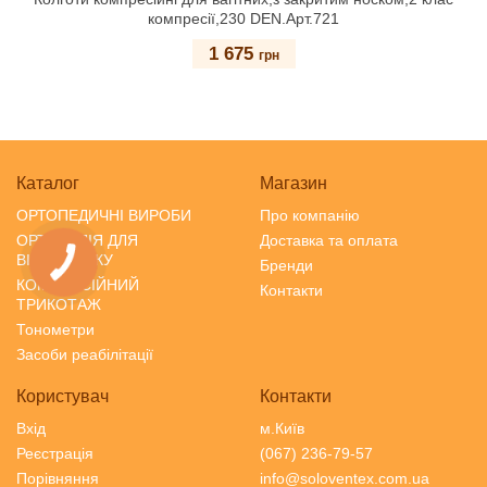
компресії,230 DEN.Арт.721
1 675
грн
Каталог
Магазин
ОРТОПЕДИЧНІ ВИРОБИ
Про компанію
ОРТОПЕДІЯ ДЛЯ
Доставка та оплата
ВІДПОЧИНКУ
Бренди
КОМПРЕСІЙНИЙ
Контакти
ТРИКОТАЖ
Тонометри
Засоби реабілітації
Користувач
Контакти
Вхід
м.Київ
Реєстрація
(067) 236-79-57
Порівняння
info@soloventex.com.ua