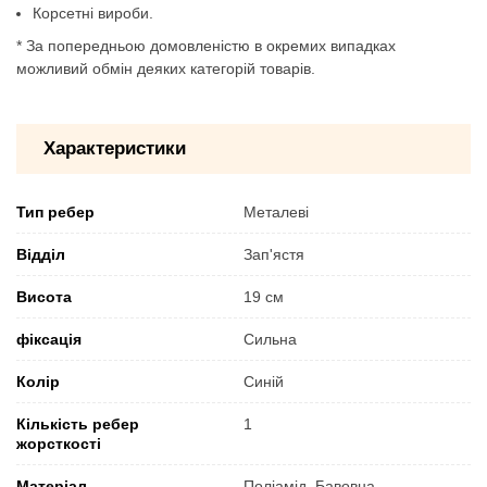
Корсетні вироби.
* За попередньою домовленістю в окремих випадках
можливий обмін деяких категорій товарів.
Характеристики
Тип ребер
Металеві
Відділ
Зап'ястя
Висота
19 см
фіксація
Сильна
Колір
Синій
Кількість ребер
1
жорсткості
Матеріал
Поліамід, Бавовна