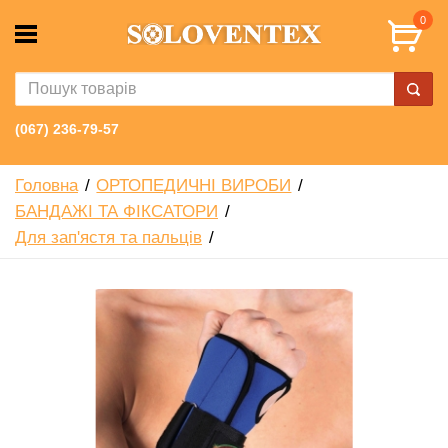
0
(067) 236-79-57
Головна
ОРТОПЕДИЧНІ ВИРОБИ
БАНДАЖІ ТА ФІКСАТОРИ
Для зап'ястя та пальців