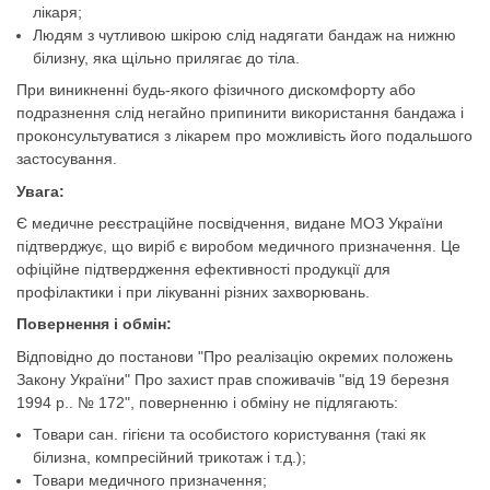
лікаря;
Людям з чутливою шкірою слід надягати бандаж на нижню
білизну, яка щільно прилягає до тіла.
При виникненні будь-якого фізичного дискомфорту або
подразнення слід негайно припинити використання бандажа і
проконсультуватися з лікарем про можливість його подальшого
застосування.
Увага:
Є медичне реєстраційне посвідчення, видане МОЗ України
підтверджує, що виріб є виробом медичного призначення. Це
офіційне підтвердження ефективності продукції для
профілактики і при лікуванні різних захворювань.
Повернення і обмін:
Відповідно до постанови "Про реалізацію окремих положень
Закону України" Про захист прав споживачів "від 19 березня
1994 р.. № 172", поверненню і обміну не підлягають:
Товари сан. гігієни та особистого користування (такі як
білизна, компресійний трикотаж і т.д.);
Товари медичного призначення;