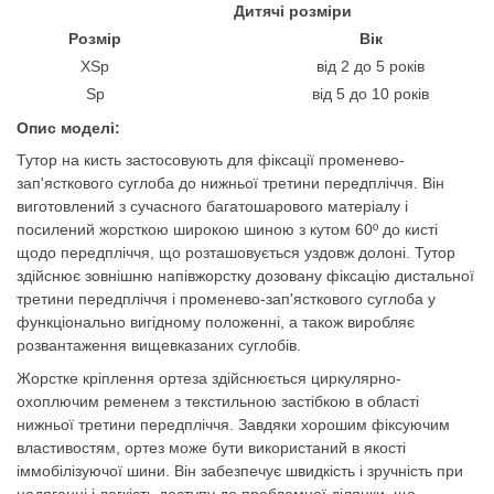
Дитячі розміри
Розмір
Вік
XSp
від 2 до 5 років
Sp
від 5 до 10 років
Опис моделі:
Тутор на кисть застосовують для фіксації променево-
зап'ясткового суглоба до нижньої третини передпліччя. Він
виготовлений з сучасного багатошарового матеріалу і
посилений жорсткою широкою шиною з кутом 60º до кисті
щодо передпліччя, що розташовується уздовж долоні. Тутор
здійснює зовнішню напівжорстку дозовану фіксацію дистальної
третини передпліччя і
променево-зап'ясткового
суглоба у
функціонально вигідному положенні, а також виробляє
розвантаження вищевказаних суглобів.
Жорстке кріплення ортеза здійснюється циркулярно-
охоплючим ременем з текстильною застібкою в області
нижньої третини передпліччя. Завдяки хорошим фіксуючим
властивостям, ортез може бути використаний в якості
іммобілізуючої шини. Він забезпечує швидкість і зручність при
надяганні і легкість доступу до проблемної ділянки, що