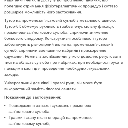
полегшує отримання фізіотерапевтичних процедур і суттєво
розширює можливість його застосування.
Тутор на променезап'ястковий суглоб з металевою шиною,
Тутор-6К обмежує рухливість і забезпечує сильну фіксацію
променево-зап'ясткового суглоба, сприяючи зниженню
больового синдрому. Конструктивні особливості тутора
забезпечують рівномірний вплив на променезап'ястковий
суглоб, сприяючи зменшенню набряків і прискоренню
одужання. Ремінь із застібкою-липучкою дозволяє регулювати
тиск на область суглоба при набряках, при необхідності рухати
пальцями кисті для проведення необхідних лікувальних
заходів.
Універсальний для лівої і правої руки, він може бути
використаний замість гіпсової лангети.
Показання до застосування
:
Пошкодження зв'язок і сухожиль променево-
зап'ясткового суглоба;
Травми і стану після операцій на променево-
зап'ястковому суглобі;