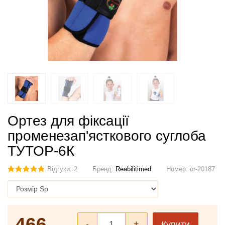
Ортез для фіксації
променезап'ясткового суглоба
ТУТОР-6К
Відгуки: 2
Бренд:
Reabilitimed
Номер:
or-20187
466
-
+
Купити