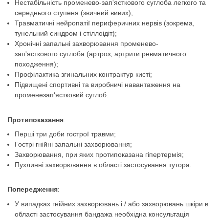
Нестабільність променево-зап'ясткового суглоба легкого та
середнього ступеня (звичний вивих);
Травматичні нейропатії периферичних нервів (зокрема,
тунельний синдром і стіллоідіт);
Хронічні запальні захворювання променево-
зап'ясткового суглоба (артроз, артрити ревматичного
походження);
Профілактика згинальних контрактур кисті;
Підвищені спортивні та виробничі навантаження на
променезап'ястковий суглоб.
Протипоказання
:
Перші три доби гострої травми;
Гострі гнійні запальні захворювання;
Захворювання, при яких протипоказана гіпертермія;
Пухлинні захворювання в області застосування тутора.
Попередження
:
У випадках гнійних захворювань і / або захворювань шкіри в
області застосування бандажа необхідна консультація