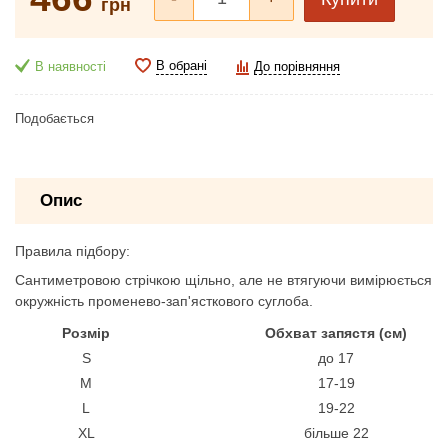
грн
В обрані
В наявності
До порівняння
Подобається
Опис
Правила підбору:
Сантиметровою стрічкою щільно, але не втягуючи вимірюється
окружність променево-зап'ясткового суглоба.
Розмір
Обхват запястя (см)
S
до 17
M
17-19
L
19-22
XL
більше 22