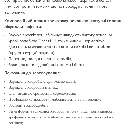
розпираючих болей в литкових м'язах, набряках в області
нижньої третини гомілки що не проходять після нічного
відпочинку.
Компресійний вплив трикотажу викликає наступні головні
лікувальні ефекти:
Звужує просвіт вен, збільшує швидкість відтоку венозної
крові, запобігає її застій, і, таким чином, нормалізує
діяльність м'язово-венозної помпи (м'язів і вен гомілки,
"другого серця" людини);
Перешкоджає утворенню тромбів;
Захищає ноги від набряків, втоми і болю.
Показання до застосування:
Варикозна хвороба, стадія компенсації;
Варикозна хвороба вагітних;
Стан після склеротерапії, сафенектоміі;
Профілактика тромбозу глибоких вен в групі ризику;
Гострий тромбофлебіт;
Різні форми варикозної хвороби, в тому числі при наявності
трофічних змін шкіри в області гомілковостопного суглоба і
гомілки;