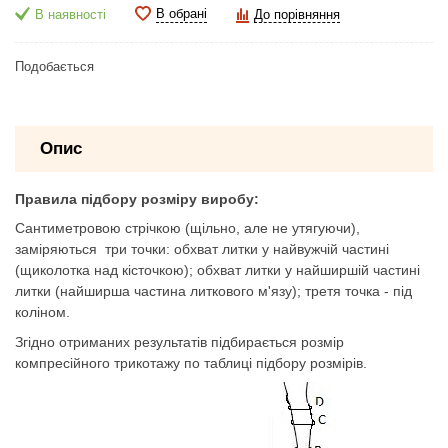
В обрані
В наявності
До порівняння
Подобається
Опис
Правила підбору розміру виробу:
Сантиметровою стрічкою (щільно, але не утягуючи),
заміряються три точки: обхват литки у найвужчій частині
(щиколотка над кісточкою); обхват литки у найширшій частині
литки (найширша частина литкового м'язу); третя точка - під
коліном.
Згідно отриманих результатів підбирається розмір
компресійного трикотажу по таблиці підбору розмірів.