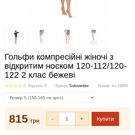
Гольфи компресійні жіночі з
відкритим носком 120-112/120-
122 2 клас бежеві
Відгуки: 0
Бренд:
Soloventex
Номер:
ko-19895
815
-
+
Купити
грн