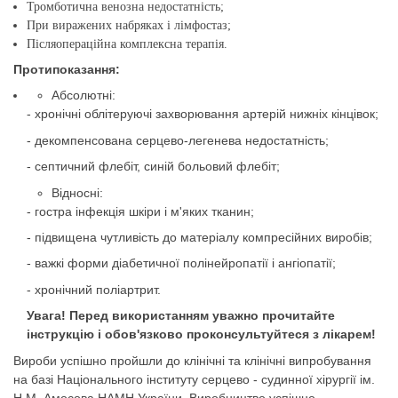
Тромботична венозна недостатність;
При виражених набряках і лімфостаз;
Післяопераційна комплексна терапія.
Протипоказання:
Абсолютні:
- хронічні облітеруючі захворювання артерій нижніх кінцівок;
- декомпенсована серцево-легенева недостатність;
- септичний флебіт, синій больовий флебіт;
Відносні:
- гостра інфекція шкіри і м'яких тканин;
- підвищена чутливість до матеріалу компресійних виробів;
- важкі форми діабетичної полінейропатії і ангіопатії;
- хронічний поліартрит.
Увага! Перед використанням уважно прочитайте
інструкцію і обов'язково проконсультуйтеся з лікарем!
Вироби успішно пройшли до клінічні та клінічні випробування
на базі Національного інституту серцево - судинної хірургії ім.
Н.М. Амосова НАМН України. Виробництво успішно