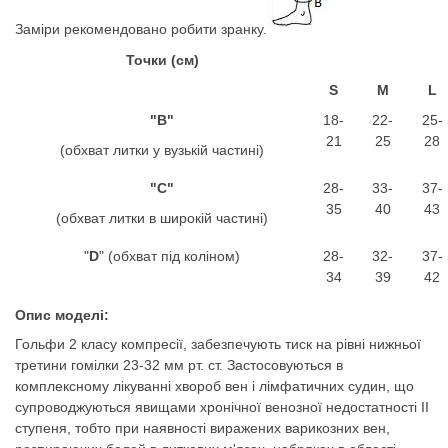
Заміри рекомендовано робити зранку.
Точки (см)
S
M
L
"B"
18-
22-
25-
21
25
28
(обхват литки у вузькій частині)
"C"
28-
33-
37-
35
40
43
(обхват литки в широкій частині)
"
D
" (обхват під коліном)
28-
32-
37-
34
39
42
Опис моделі:
Гольфи 2 класу компресії, забезпечують тиск на рівні нижньої
третини гомілки 23-32 мм рт. ст. Застосовуються в
комплексному лікуванні хвороб вен і лімфатичних судин, що
супроводжуються явищами хронічної венозної недостатності ІІ
ступеня, тобто при наявності виражених варикозних вен,