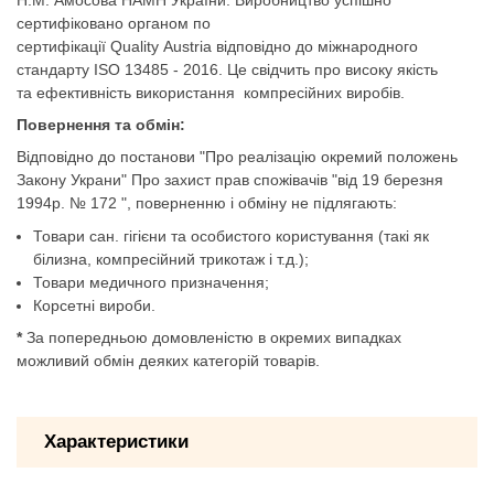
сертифіковано органом по
сертифікації
Quality
Austria
відповідно до міжнародного
стандарту
ISO
13485 - 2016.
Це
свідчить про високу якість
та
ефективн
ість використання
компресійних виробів.
Повернення та обмін:
Відповідно до постанови "Про реалiзацiю окремий положень
Закону Украни" Про захист прав спожівачiв "вiд 19 березня
1994р. № 172 ", поверненню і обміну не підлягають:
Товари сан. гігієни та особистого користування (такі як
білизна, компресійний трикотаж і т.д.);
Товари медичного призначення;
Корсетні вироби.
*
За попередньою домовленістю в окремих випадках
можливий обмін деяких категорій товарів.
Характеристики