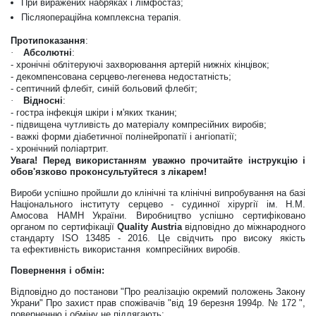
При виражених набряках і лімфостаз;
Післяопераційна комплексна терапія.
Протипоказання
:
·
Абсолютні
:
- хронічні облітеруючі захворювання артерій нижніх кінцівок;
- декомпенсована серцево-легенева недостатність;
- септичний флебіт, синій больовий флебіт;
·
Відносні
:
- гостра інфекція шкіри і м'яких тканин;
- підвищена чутливість до матеріалу компресійних виробів;
- важкі форми діабетичної полінейропатії і ангіопатії;
- хронічний поліартрит.
Увага! Перед використанням уважно прочитайте інструкцію і
обов'язково проконсультуйтеся з лікарем!
Вироби успішно пройшли до клінічні та клінічні випробування на базі
Національного інституту серцево - судинної хірургії ім. Н.М.
Амосова НАМН України. Виробництво успішно сертифіковано
органом по сертифікації
Quality
Austria
відповідно до міжнародного
стандарту
ISO
13485 - 2016.
Це
свідчить про високу якість
та
ефективн
ість використання
компресійних виробів.
Повернення і обмін:
Відповідно до постанови "Про реалiзацiю окремий положень Закону
Украни" Про захист прав спожівачiв "вiд 19 березня 1994р. № 172 ",
поверненню і обміну не підлягають: