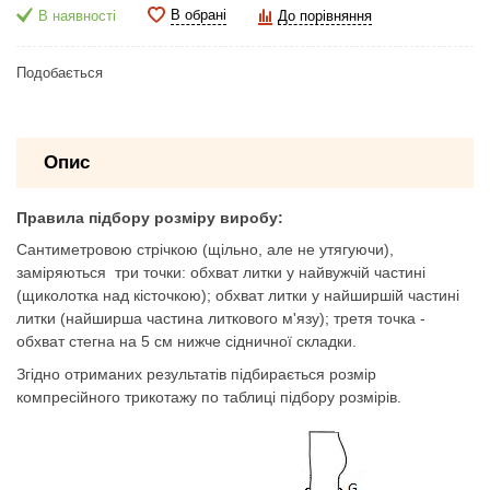
В обрані
В наявності
До порівняння
Подобається
Опис
Правила підбору розміру виробу:
Сантиметровою стрічкою (щільно, але не утягуючи),
заміряються три точки: обхват литки у найвужчій частині
(щиколотка над кісточкою); обхват литки у найширшій частині
литки (найширша частина литкового м'язу); третя точка -
обхват стегна на 5 см нижче сідничної складки.
Згідно отриманих результатів підбирається розмір
компресійного трикотажу по таблиці підбору розмірів.