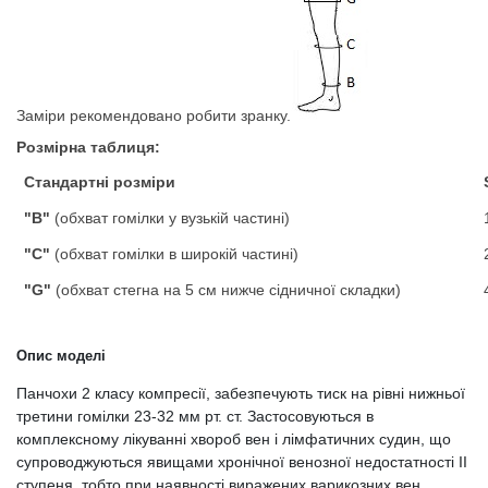
Заміри рекомендовано робити зранку.
Розмірна таблиця:
Стандартні розміри
"B"
(обхват гомілки у вузькій частині)
"C"
(обхват гомілки в широкій частині)
"G"
(обхват стегна на 5 см нижче сідничної складки)
Опис моделі
Панчохи 2 класу компресії, забезпечують тиск на рівні нижньої
третини гомілки 23-32 мм рт. ст. Застосовуються в
комплексному лікуванні хвороб вен і лімфатичних судин, що
супроводжуються явищами хронічної венозної недостатності ІІ
ступеня, тобто при наявності виражених варикозних вен,