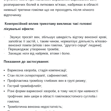
розпираючих болей в литкових м'язах, набряках в області
нижньої третини гомілки що не проходять після нічного
відпочинку.
Компресійний вплив трикотажу викликає такі головні
лікувальні ефекти:
·
Звужує просвіт вен, збільшує швидкість відтоку венозної крові,
запобігає її застій, і, таким чином, нормалізує діяльність м'язово-
венозної помпи (м'язів і вен гомілки, "другого серця" людини);
·
Перешкоджає утворенню тромбів;
·
Захищає ноги від набряків, втоми і болю.
Показання до застосування:
Варикозна хвороба, стадія компенсації;
Стан після склеротерапії, сафенектоміі;
Профілактика тромбозу глибоких вен в групі ризику;
Гострий тромбофлебіт;
Різні форми варикозної хвороби, в тому числі при наявності
трофічних змін шкіри в області гомілковостопного суглоба і
гомілки;
Тромботична венозна недостатність;