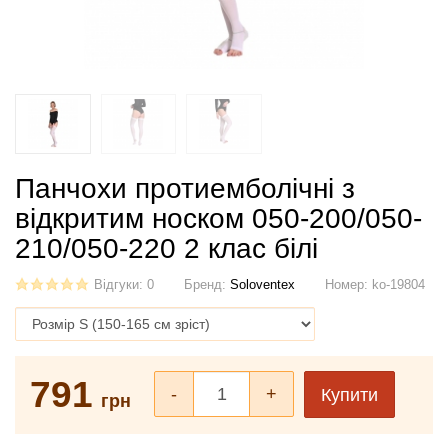
Панчохи протиемболічні з
відкритим носком 050-200/050-
210/050-220 2 клас білі
Відгуки: 0
Бренд:
Soloventex
Номер:
ko-19804
791
-
+
Купити
грн